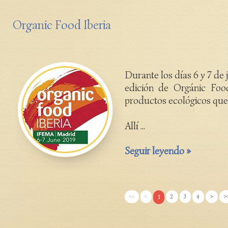
Organic Food Iberia
Durante los días 6 y 7 de 
edición de Orgánic Food 
productos ecológicos que 
Allí ...
Seguir leyendo »
<<
<
2
3
4
>
>
1