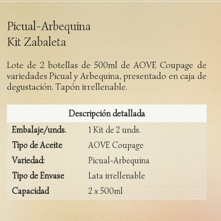
Picual-Arbequina
Kit Zabaleta
Lote de 2 botellas de 500ml de AOVE Coupage de
variedades Picual y Arbequina, presentado en caja de
degustación. Tapón irrellenable.
Descripción detallada
Embalaje/unds.
1 Kit de 2 unds.
Tipo de Aceite
AOVE Coupage
Variedad:
Picual-Arbequina
Tipo de Envase
Lata irrellenable
Capacidad
2 x 500ml